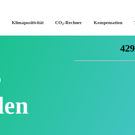
Klimapositivität
CO
-Rechner
Kompensation
2
r
len